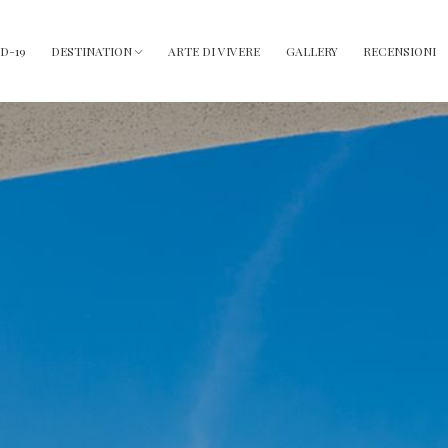
D-19
DESTINATION
ARTE DI VIVERE
GALLERY
RECENSIONI
(PAGINA 
SENCE OF AFRICA
ROMEO E GIULIETTA
ZIO PIERO
BOLERO
TO