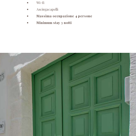
Wi-fi
Asciugacapelli
Massima occupazione 4 persone
Minimum stay 3 notti