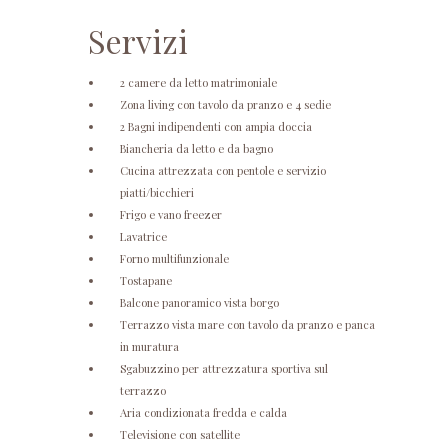
Servizi
2 camere da letto matrimoniale
Zona living con tavolo da pranzo e 4 sedie
2 Bagni indipendenti con ampia doccia
Biancheria da letto e da bagno
Cucina attrezzata con pentole e servizio
piatti/bicchieri
Frigo e vano freezer
Lavatrice
Forno multifunzionale
Tostapane
Balcone panoramico vista borgo
Terrazzo vista mare con tavolo da pranzo e panca
in muratura
Sgabuzzino per attrezzatura sportiva sul
terrazzo
Aria condizionata fredda e calda
Televisione con satellite