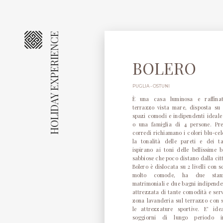
HOLIDAY EXPERIENCE
BOLERO
PUGLIA - OSTUNI
È una casa luminosa e raffina
terrazzo vista mare, disposta su 
spazi comodi e indipendenti ideal
o una famiglia di 4 persone. Pre
corredi richiamano i colori blu-cel
la tonalità delle pareti e dei ta
ispirano ai toni delle bellissime 
sabbiose che poco distano dalla cit
Bolero è dislocata su 2 livelli con 
molto comode, ha due stan
matrimoniali e due bagni indipende
attrezzata di tante comodità e serv
zona lavanderia sul terrazzo con 
le attrezzature sportive. E’ id
soggiorni di lungo periodo 