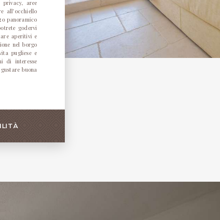
e privacy, aree
 all’occhiello
azzo panoramico
otrete godervi
are aperitivi e
zione nel borgo
vita pugliese e
i di interesse
e gustare buona
ILITÀ