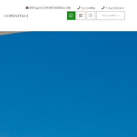
INFO@COZYPOINTHOMES.COM
333 7209899
+254726313101
CONTATTACI
ITALIANO
CORRENTE)
SCA