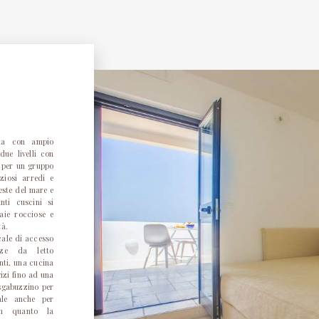
ta con ampio
due livelli con
e per un gruppo
ziosi arredi e
este del mare e
nti cuscini si
baie rocciose e
tà.
scale di accesso
ze da letto
nti, una cucina
izi fino ad una
sgabuzzino per
eale anche per
in quanto la