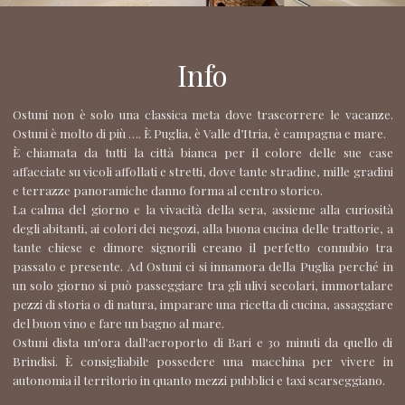
Info
Ostuni non è solo una classica meta dove trascorrere le vacanze.
Ostuni è molto di più …. È Puglia, è Valle d’Itria, è campagna e mare.
È chiamata da tutti la città bianca per il colore delle sue case
affacciate su vicoli affollati e stretti, dove tante stradine, mille gradini
e terrazze panoramiche danno forma al centro storico.
La calma del giorno e la vivacità della sera, assieme alla curiosità
degli abitanti, ai colori dei negozi, alla buona cucina delle trattorie, a
tante chiese e dimore signorili creano il perfetto connubio tra
passato e presente. Ad Ostuni ci si innamora della Puglia perché in
un solo giorno si può passeggiare tra gli ulivi secolari, immortalare
pezzi di storia o di natura, imparare una ricetta di cucina, assaggiare
del buon vino e fare un bagno al mare.
Ostuni dista un'ora dall'aeroporto di Bari e 30 minuti da quello di
Brindisi. È consigliabile possedere una macchina per vivere in
autonomia il territorio in quanto mezzi pubblici e taxi scarseggiano.